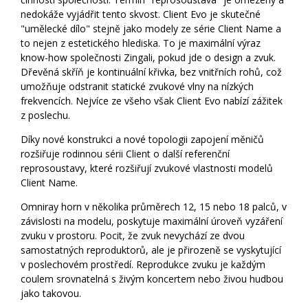
nedokáže vyjádřit tento skvost. Client Evo je skutečné
"umělecké dílo" stejně jako modely ze série Client Name a
to nejen z estetického hlediska. To je maximální výraz
know-how společnosti Zingali, pokud jde o design a zvuk.
Dřevěná skříň je kontinuální křivka, bez vnitřních rohů, což
umožňuje odstranit statické zvukové vlny na nízkých
frekvencích. Nejvíce ze všeho však Client Evo nabízí zážitek
z poslechu.
Díky nové konstrukci a nové topologii zapojení měničů
rozšiřuje rodinnou sérii Client o další referenční
reprosoustavy, které rozšiřují zvukové vlastnosti modelů
Client Name.
Omniray horn v několika průměrech 12, 15 nebo 18 palců, v
závislosti na modelu, poskytuje maximální úroveň vyzáření
zvuku v prostoru. Pocit, že zvuk nevychází ze dvou
samostatných reproduktorů, ale je přirozeně se vyskytující
v poslechovém prostředí. Reprodukce zvuku je každým
coulem srovnatelná s živým koncertem nebo živou hudbou
jako takovou.