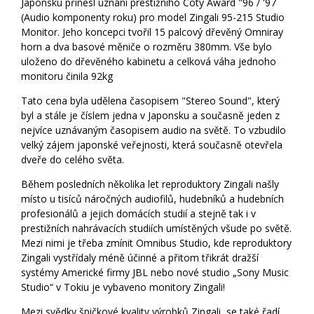
Japonsku přinesl uznání prestižního Coty Award "96 / '97
(Audio komponenty roku) pro model Zingali 95-215 Studio
Monitor. Jeho koncepci tvořil 15 palcový dřevěný Omniray
horn a dva basové měniče o rozměru 380mm. Vše bylo
uloženo do dřevěného kabinetu a celková váha jednoho
monitoru činila 92kg
Tato cena byla udělena časopisem "Stereo Sound", který
byl a stále je číslem jedna v Japonsku a současně jeden z
nejvíce uznávaným časopisem audio na světě. To vzbudilo
velký zájem japonské veřejnosti, která současně otevřela
dveře do celého světa.
Během posledních několika let reproduktory Zingali našly
místo u tisíců náročných audiofilů, hudebníků a hudebních
profesionálů a jejich domácích studií a stejně tak i v
prestižních nahrávacích studiích umístěných všude po světě.
Mezi nimi je třeba zmínit Omnibus Studio, kde reproduktory
Zingali vystřídaly méně účinné a přitom třikrát dražší
systémy Americké firmy JBL nebo nové studio „Sony Music
Studio“ v Tokiu je vybaveno monitory Zingali!
Mezi svědky špičkové kvality výrobků Zingali, se také řadí