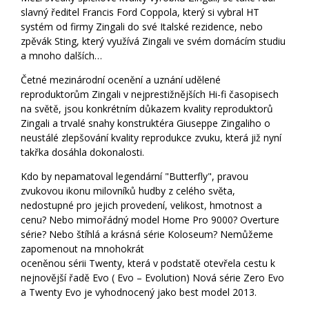
slavný ředitel Francis Ford Coppola, který si vybral HT
systém od firmy Zingali do své Italské rezidence, nebo
zpěvák Sting, který využívá Zingali ve svém domácím studiu
a mnoho dalších…
Četné mezinárodní ocenění a uznání udělené
reproduktorům Zingali v nejprestižnějších Hi-fi časopisech
na světě, jsou konkrétním důkazem kvality reproduktorů
Zingali a trvalé snahy konstruktéra Giuseppe Zingaliho o
neustálé zlepšování kvality reprodukce zvuku, která již nyní
takřka dosáhla dokonalosti.
Kdo by nepamatoval legendární "Butterfly", pravou
zvukovou ikonu milovníků hudby z celého světa,
nedostupné pro jejich provedení, velikost, hmotnost a
cenu? Nebo mimořádný model Home Pro 9000? Overture
série? Nebo štíhlá a krásná série Koloseum? Nemůžeme
zapomenout na mnohokrát
oceněnou sérii Twenty, která v podstatě otevřela cestu k
nejnovější řadě Evo ( Evo – Evolution) Nová série Zero Evo
a Twenty Evo je vyhodnocený jako best model 2013.